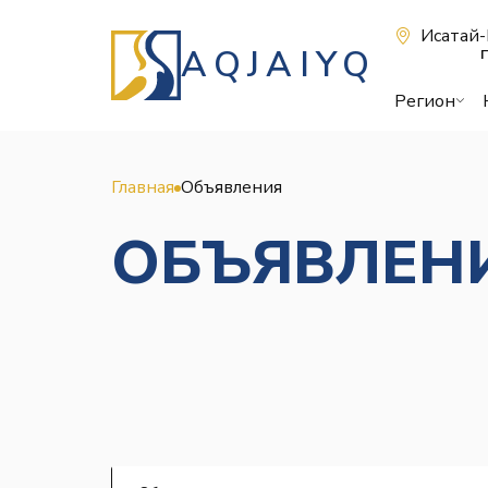
Исатай-
AQJAIYQ
П
Регион
Главная
Объявления
ОБЪЯВЛЕН