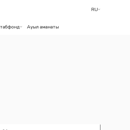
9
RU
табфонд
Ауыл аманаты