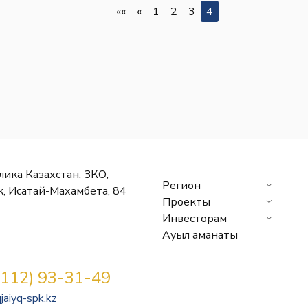
««
«
1
2
3
4
лика Казахстан, ЗКО,
Регион
к, Исатай-Махамбета, 84
Проекты
Инвесторам
Ауыл аманаты
7112) 93-31-49
jaiyq-spk.kz