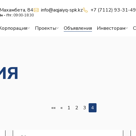
Махамбета, 84
info@aqjaiyq-spk.kz
+7 (7112) 93-31-4
н - Пт:
09:00-18:30
Корпорация
Проекты
Объявления
Инвесторам
С
ИЯ
««
«
1
2
3
4