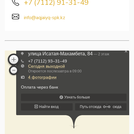
+7 (7112) 91-31-49
info@aqjaiyq-spk.kz