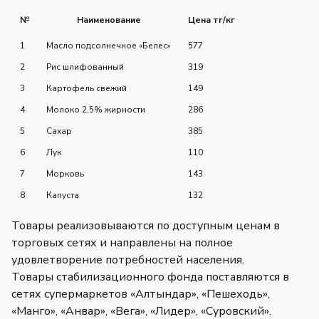
№
Наименование
Цена тг/кг
1
Масло подсолнечное «Белес»
577
2
Рис шлифованный
319
3
Картофель свежий
149
4
Молоко 2,5% жирности
286
5
Сахар
385
6
Лук
110
7
Морковь
143
8
Капуста
132
Товары реализовываются по доступным ценам в
торговых сетях и направлены на полное
удовлетворение потребностей населения.
Товары стабилизационного фонда поставляются в
сетях супермаркетов «Алтындар», «Пешеходь»,
«Манго», «Анвар», «Вега», «Лидер», «Суровский».